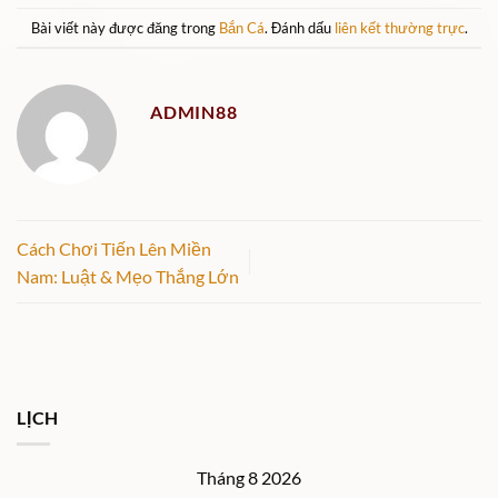
Bài viết này được đăng trong
Bắn Cá
. Đánh dấu
liên kết thường trực
.
ADMIN88
Cách Chơi Tiến Lên Miền
Nam: Luật & Mẹo Thắng Lớn
LỊCH
Tháng 8 2026