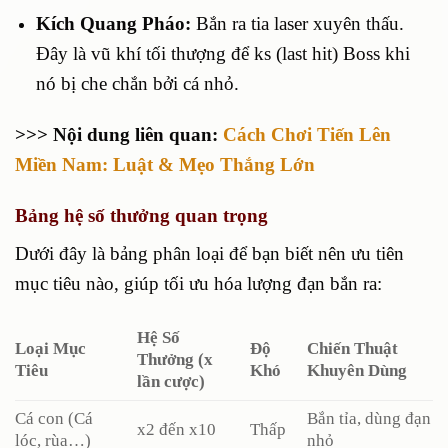
Kích Quang Pháo:
Bắn ra tia laser xuyên thấu.
Đây là vũ khí tối thượng để ks (last hit) Boss khi
nó bị che chắn bởi cá nhỏ.
>>> Nội dung liên quan:
Cách Chơi Tiến Lên
Miền Nam: Luật & Mẹo Thắng Lớn
Bảng hệ số thưởng quan trọng
Dưới đây là bảng phân loại để bạn biết nên ưu tiên
mục tiêu nào, giúp tối ưu hóa lượng đạn bắn ra:
Hệ Số
Loại Mục
Độ
Chiến Thuật
Thưởng (x
Tiêu
Khó
Khuyên Dùng
lần cược)
Cá con (Cá
Bắn tỉa, dùng đạn
x2 đến x10
Thấp
lóc, rùa…)
nhỏ