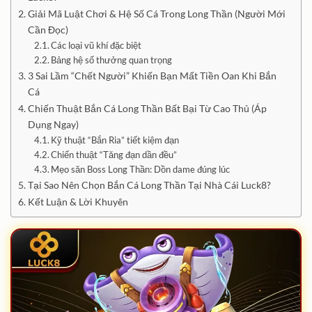
Giải Mã Luật Chơi & Hệ Số Cá Trong Long Thần (Người Mới
Cần Đọc)
Các loại vũ khí đặc biệt
Bảng hệ số thưởng quan trọng
3 Sai Lầm “Chết Người” Khiến Bạn Mất Tiền Oan Khi Bắn
Cá
Chiến Thuật Bắn Cá Long Thần Bất Bại Từ Cao Thủ (Áp
Dụng Ngay)
Kỹ thuật “Bắn Ria” tiết kiệm đạn
Chiến thuật “Tăng đạn dần đều”
Mẹo săn Boss Long Thần: Dồn dame đúng lúc
Tại Sao Nên Chọn Bắn Cá Long Thần Tại Nhà Cái Luck8?
Kết Luận & Lời Khuyên