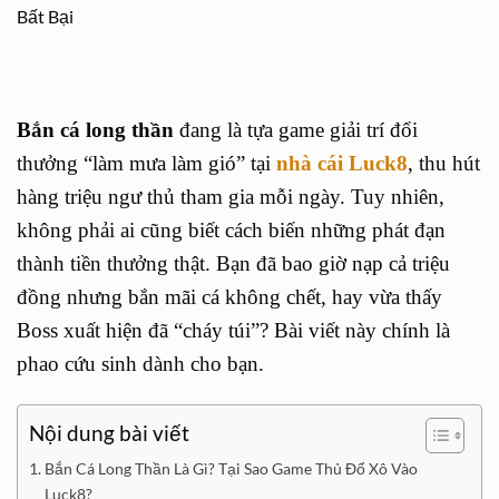
Bất Bại
Bắn cá long thần
đang là tựa game giải trí đổi
thưởng “làm mưa làm gió” tại
nhà cái
Luck8
, thu hút
hàng triệu ngư thủ tham gia mỗi ngày. Tuy nhiên,
không phải ai cũng biết cách biến những phát đạn
thành tiền thưởng thật. Bạn đã bao giờ nạp cả triệu
đồng nhưng bắn mãi cá không chết, hay vừa thấy
Boss xuất hiện đã “cháy túi”? Bài viết này chính là
phao cứu sinh dành cho bạn.
Nội dung bài viết
Bắn Cá Long Thần Là Gì? Tại Sao Game Thủ Đổ Xô Vào
Luck8?