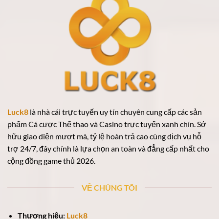
Lưu
Dàng
Ý
Cần
Biết
Khi
Áp
Dụng
Luck8
là nhà cái trực tuyến uy tín chuyên cung cấp các sản
phẩm Cá cược Thể thao và Casino trực tuyến xanh chín. Sở
hữu giao diện mượt mà, tỷ lệ hoàn trả cao cùng dịch vụ hỗ
trợ 24/7, đây chính là lựa chọn an toàn và đẳng cấp nhất cho
cộng đồng game thủ 2026.
VỀ CHÚNG TÔI
Thương hiệu:
Luck8