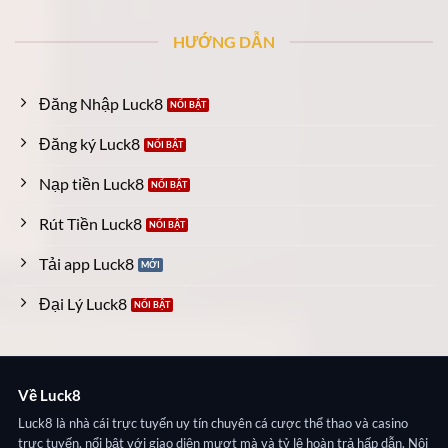
HƯỚNG DẪN
Đăng Nhập Luck8
Đăng ký Luck8
Nạp tiền Luck8
Rút Tiền Luck8
Tải app Luck8
Đại Lý Luck8
Về Luck8
Luck8 là nhà cái trực tuyến uy tín chuyên cá cược thể thao và casino
trực tuyến, nổi bật với giao diện mượt mà và tỷ lệ hoàn trả hấp dẫn. Nội