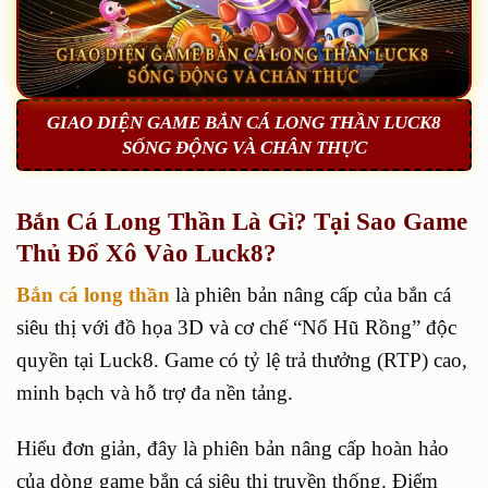
GIAO DIỆN GAME BẮN CÁ LONG THẦN LUCK8
SỐNG ĐỘNG VÀ CHÂN THỰC
Bắn Cá Long Thần Là Gì? Tại Sao Game
Thủ Đổ Xô Vào Luck8?
Bắn cá long thần
là phiên bản nâng cấp của bắn cá
siêu thị với đồ họa 3D và cơ chế “Nổ Hũ Rồng” độc
quyền tại Luck8. Game có tỷ lệ trả thưởng (RTP) cao,
minh bạch và hỗ trợ đa nền tảng.
Hiểu đơn giản, đây là phiên bản nâng cấp hoàn hảo
của dòng game bắn cá siêu thị truyền thống. Điểm