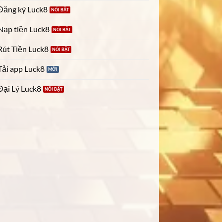
Đăng ký Luck8
Nạp tiền Luck8
Rút Tiền Luck8
Tải app Luck8
Đại Lý Luck8