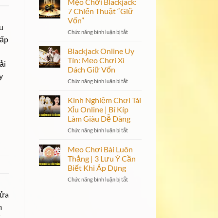
Mẹo Chơi Blackjack:
Tiến
Rồng
7 Chiến Thuật “Giữ
Lên
Bất
Vốn”
Miền
Bại
u
ở
Chức năng bình luận bị tắt
Nam:
hấp
Mẹo
Luật
Chơi
&
Blackjack Online Uy
Blackjack:
Mẹo
Tín: Mẹo Chơi Xì
ải
7
Thắng
Dách Giữ Vốn
Chiến
Lớn
y
ở
Chức năng bình luận bị tắt
Thuật
Blackjack
“Giữ
Online
Vốn”
Kinh Nghiệm Chơi Tài
Uy
Xỉu Online | Bí Kíp
Tín:
Làm Giàu Dễ Dàng
Mẹo
ở
Chức năng bình luận bị tắt
Chơi
Kinh
Xì
Nghiệm
Dách
Mẹo Chơi Bài Luôn
Chơi
Giữ
Thắng | 3 Lưu Ý Cần
Tài
Vốn
Biết Khi Áp Dụng
Xỉu
ở
Chức năng bình luận bị tắt
Online
Mẹo
|
cửa
Chơi
Bí
Bài
Kíp
m
Luôn
Làm