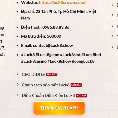
Website:
https://luck8crown.com/
Địa chỉ: 23 Tân Phú, Tp Hồ Chí Minh, Việt
Nam
Điện thoại: 0986.83.83.86
ung
ino
Mã bưu điện: 500000
ợt
Email:
contact@Luck8.show
/7,
hất
#Luck8 #Luck8game #Luck8slot #Luck8bet
#Luck8casino #Luck8show #congLuck8
CEO DIDI Lê
Chính sách bảo mật Luck8
Điều Khoản Điều Kiện Luck8
THAM GIA NGAY!!