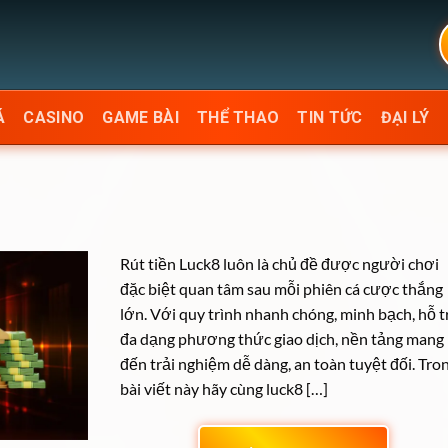
Á
CASINO
GAME BÀI
THỂ THAO
TIN TỨC
ĐẠI LÝ
Rút tiền Luck8 luôn là chủ đề được người chơi
đặc biệt quan tâm sau mỗi phiên cá cược thắng
lớn. Với quy trình nhanh chóng, minh bạch, hỗ t
đa dạng phương thức giao dịch, nền tảng mang
đến trải nghiệm dễ dàng, an toàn tuyệt đối. Tro
bài viết này hãy cùng luck8 […]