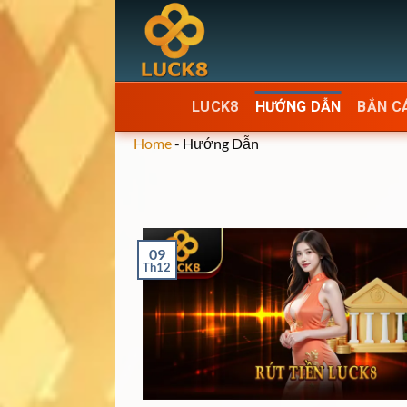
Bỏ
qua
nội
dung
LUCK8
HƯỚNG DẪN
BẮN C
Home
-
Hướng Dẫn
09
Th12