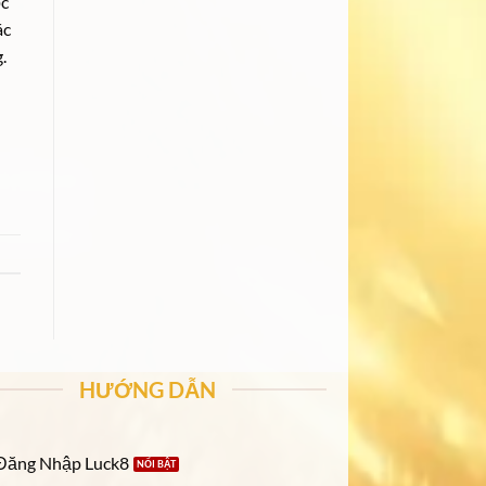
ốc
Thắng
Giàu
|
Dễ
ác
3
Dàng
.
Lưu
Ý
Cần
Biết
Khi
Áp
Dụng
HƯỚNG DẪN
Đăng Nhập Luck8