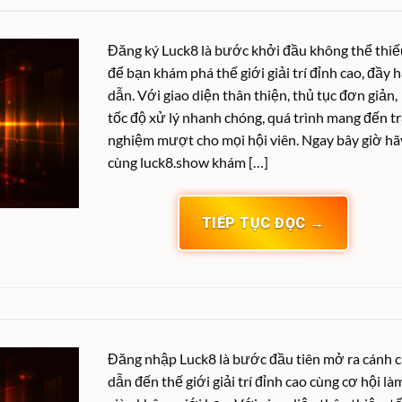
Đăng ký Luck8 là bước khởi đầu không thể thiế
để bạn khám phá thế giới giải trí đỉnh cao, đầy 
dẫn. Với giao diện thân thiện, thủ tục đơn giản,
tốc độ xử lý nhanh chóng, quá trình mang đến tr
nghiệm mượt cho mọi hội viên. Ngay bây giờ hã
cùng luck8.show khám […]
TIẾP TỤC ĐỌC
→
Đăng nhập Luck8 là bước đầu tiên mở ra cánh 
dẫn đến thế giới giải trí đỉnh cao cùng cơ hội là