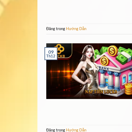
Đăng trong
Hướng Dẫn
09
Th12
Đăng trong
Hướng Dẫn