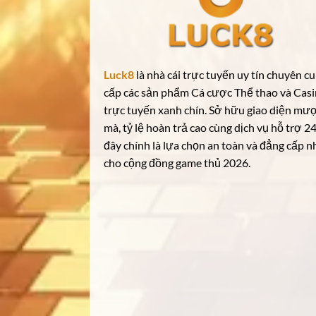
Luck8
là nhà cái trực tuyến uy tín chuyên c
cấp các sản phẩm Cá cược Thể thao và Cas
trực tuyến xanh chín. Sở hữu giao diện mư
mà, tỷ lệ hoàn trả cao cùng dịch vụ hỗ trợ 24
đây chính là lựa chọn an toàn và đẳng cấp n
cho cộng đồng game thủ 2026.